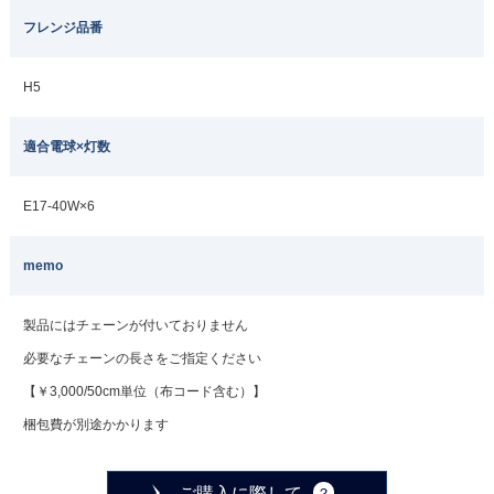
フレンジ品番
H5
適合電球×灯数
E17-40W×6
memo
製品にはチェーンが付いておりません
必要なチェーンの長さをご指定ください
【￥3,000/50cm単位（布コード含む）】
梱包費が別途かかります
ご購入に際して