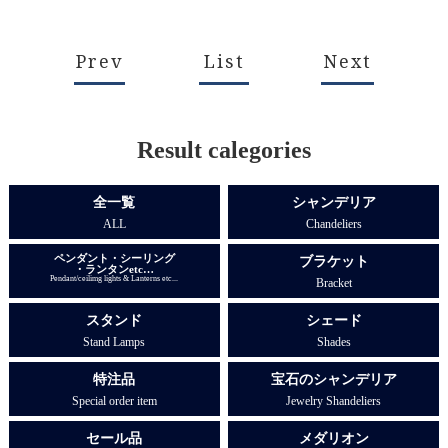
Prev
List
Next
Result calegories
全一覧
シャンデリア
ALL
Chandeliers
ペンダント・シーリング
ブラケット
・ランタンetc…
Pendant/ceilimg lights & Lanterns etc...
Bracket
スタンド
シェード
Stand Lamps
Shades
特注品
宝石のシャンデリア
Special order item
Jewelry Shandeliers
セール品
メダリオン