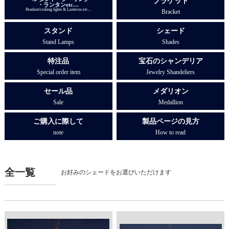
ブラケット
・ランタンetc…
Pendant/ceilimg lights & Lanterns etc...
Bracket
スタンド
シェード
Stand Lamps
Shades
特注品
宝石のシャンデリア
Special order item
Jewelry Shandeliers
セール品
メダリオン
Sale
Medallion
ご購入に際して
製品ページの見方
note
How to read
全一覧
お好みのシェードをお選びいただけます