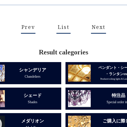
Prev
List
Next
Result calegories
ペンダント・シ
シャンデリア
・ランタンet
Chandeliers
Pendant/ceilimg lights & Lant
シェード
特注品
Shades
Special order i
メダリオン
ご購入に際