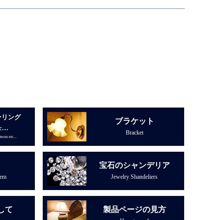
ーリング
ブラケット
c…
Bracket
erns etc...
宝石のシャンデリア
tem
Jewelry Shandeliers
して
製品ページの見方