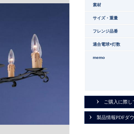
素材
サイズ・重量
フレンジ品番
適合電球×灯数
memo
ご購入に際し
製品情報PDFダ