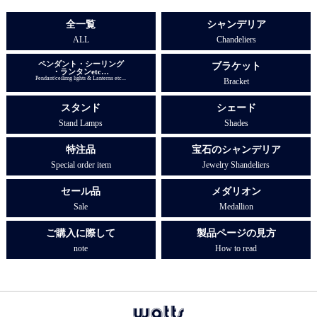
全一覧
シャンデリア
ALL
Chandeliers
ペンダント・シーリング
ブラケット
・ランタンetc…
Pendant/ceilimg lights & Lanterns etc...
Bracket
スタンド
シェード
Stand Lamps
Shades
特注品
宝石のシャンデリア
Special order item
Jewelry Shandeliers
セール品
メダリオン
Sale
Medallion
ご購入に際して
製品ページの見方
note
How to read